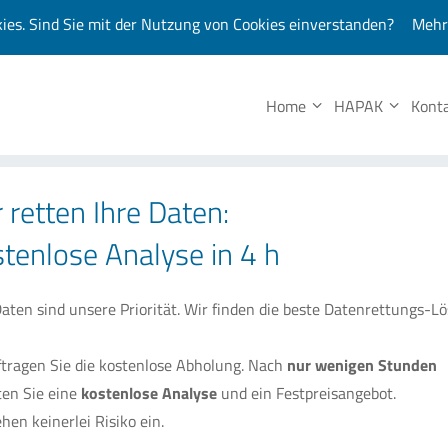
kies. Sind Sie mit der Nutzung von Cookies einverstanden?
Mehr
Unsere 
Home
HAPAK
Kont
 retten Ihre Daten:
tenlose Analyse in 4 h
Daten sind unsere Priorität. Wir finden die beste Datenrettungs-Lö
tragen Sie die kostenlose Abholung. Nach
nur wenigen Stunden
ten Sie eine
kostenlose Analyse
und ein Festpreisangebot.
ehen keinerlei Risiko ein.