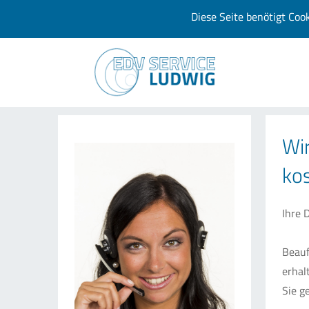
Diese Seite benötigt Coo
Wir
kos
Ihre 
Beauf
erhal
Sie g