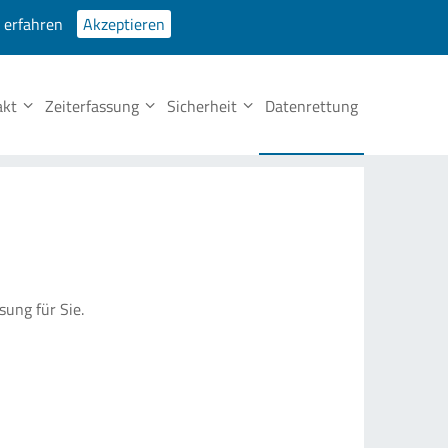
 erfahren
Akzeptieren
Partner
Fernwartung
Prospekte
Tel. Support
Datenschutz
akt
Zeiterfassung
Sicherheit
Datenrettung
sung für Sie.