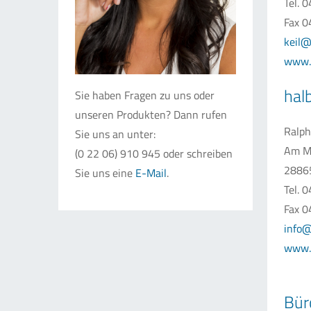
Tel. 
Fax 0
keil@
www.k
hal
Sie haben Fragen zu uns oder
unseren Produkten? Dann rufen
Ralph
Sie uns an unter:
Am M
(0 22 06) 910 945 oder schreiben
28865
Sie uns eine
E-Mail
.
Tel. 
Fax 0
info@
www.h
Bür