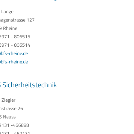
 Lange
agenstrasse 127
9 Rheine
05971 - 806515
5971 - 806514
bfs-rheine.de
bfs-rheine.de
 Sicherheitstechnik
h Ziegler
nstrasse 26
6 Neuss
02131 -466888
2131 - 462171