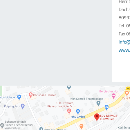
Herr 
Dacha
8099
Tel. 
Fax 0
info@
www.d