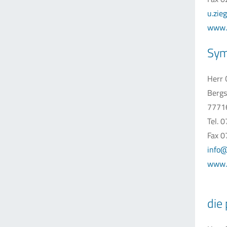
u.zie
www.
Sym
Herr 
Bergs
7771
Tel. 
Fax 0
info
www.
die