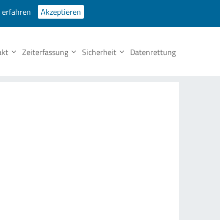
 erfahren
Akzeptieren
Partner
Fernwartung
Prospekte
Tel. Support
Datenschutz
akt
Zeiterfassung
Sicherheit
Datenrettung