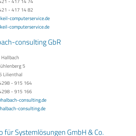
0421 - 417 14 74
421 - 417 14 82
keil-computerservice.de
eil-computerservice.de
bach-consulting GbR
 Hallbach
ühlenberg 5
 Lilienthal
04298 - 915 164
4298 - 915 166
halbach-consulting.de
albach-consulting.de
o für Systemlösungen GmbH & Co.