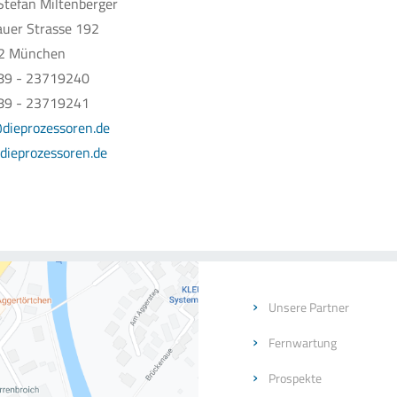
Stefan Miltenberger
uer Strasse 192
2 München
089 - 23719240
89 - 23719241
dieprozessoren.de
ieprozessoren.de
Unsere Partner
Fernwartung
Prospekte