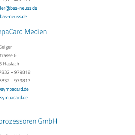
gler@bas-neuss.de
bas-neuss.de
paCard Medien
Geiger
trasse 6
6 Haslach
07832 - 979818
7832 - 979817
@sympacard.de
sympacard.de
 prozessoren GmbH