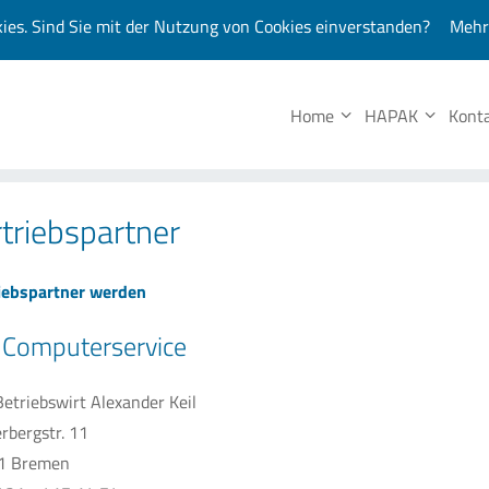
kies. Sind Sie mit der Nutzung von Cookies einverstanden?
Mehr
Unsere 
Home
HAPAK
Kont
triebspartner
iebspartner werden
l Computerservice
 Betriebswirt Alexander Keil
rbergstr. 11
1 Bremen