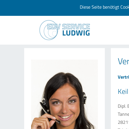
Diese Seite benötigt Coo
Ver
Vertr
Kei
Dipl.
Tanne
2821