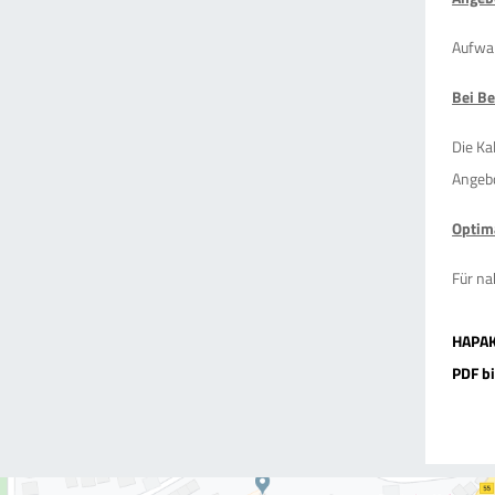
Aufwan
Bei Be
Die Ka
Angebo
Optima
Für na
HAPAK 
PDF bi