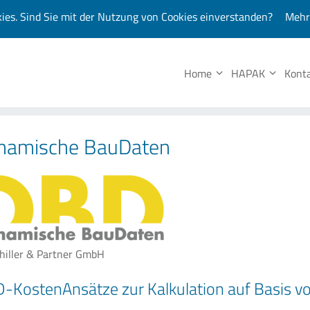
kies. Sind Sie mit der Nutzung von Cookies einverstanden?
Mehr
Unsere 
Home
HAPAK
Kont
namische BauDaten
chiller & Partner GmbH
-KostenAnsätze zur Kalkulation auf Basis von