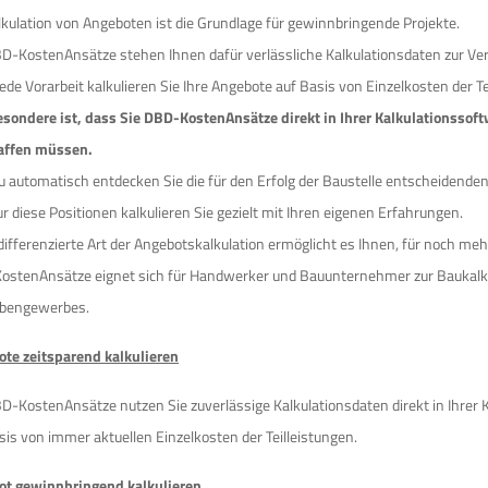
lkulation von Angeboten ist die Grundlage für gewinnbringende Projekte.
D-KostenAnsätze stehen Ihnen dafür verlässliche Kalkulationsdaten zur Ve
ede Vorarbeit kalkulieren Sie Ihre Angebote auf Basis von Einzelkosten der Te
sondere ist, dass Sie DBD-KostenAnsätze direkt in Ihrer Kalkulationssof
affen müssen.
 automatisch entdecken Sie die für den Erfolg der Baustelle entscheidenden
r diese Positionen kalkulieren Sie gezielt mit Ihren eigenen Erfahrungen.
differenzierte Art der Angebotskalkulation ermöglicht es Ihnen, für noch me
stenAnsätze eignet sich für Handwerker und Bauunternehmer zur Baukalku
bengewerbes.
te zeitsparend kalkulieren
D-KostenAnsätze nutzen Sie zuverlässige Kalkulationsdaten direkt in Ihrer K
sis von immer aktuellen Einzelkosten der Teilleistungen.
ot gewinnbringend kalkulieren