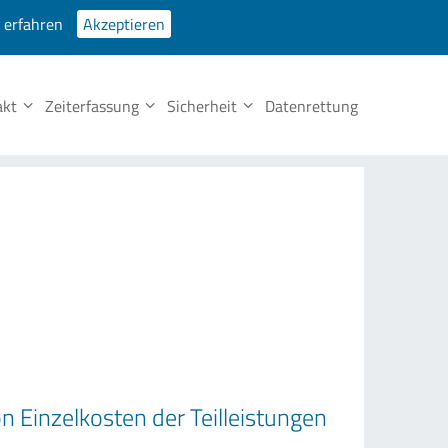
 erfahren
Akzeptieren
Partner
Fernwartung
Prospekte
Tel. Support
Datenschutz
akt
Zeiterfassung
Sicherheit
Datenrettung
 Einzelkosten der Teilleistungen