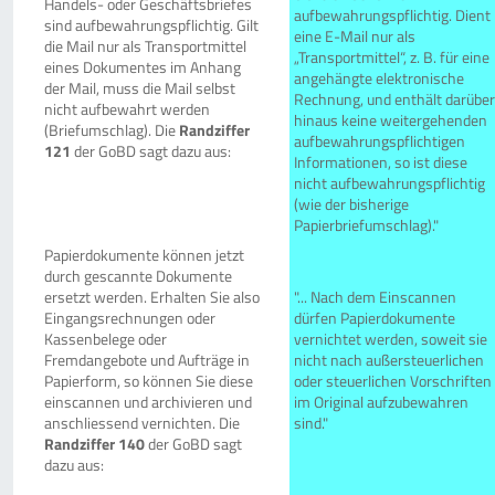
Handels- oder Geschäftsbriefes
aufbewahrungspflichtig. Dient
sind aufbewahrungspflichtig. Gilt
eine E-Mail nur als
die Mail nur als Transportmittel
„Transportmittel“, z. B. für eine
eines Dokumentes im Anhang
angehängte elektronische
der Mail, muss die Mail selbst
Rechnung, und enthält darüber
nicht aufbewahrt werden
hinaus keine weitergehenden
(Briefumschlag). Die
Randziffer
aufbewahrungspflichtigen
121
der GoBD sagt dazu aus:
Informationen, so ist diese
nicht aufbewahrungspflichtig
(wie der bisherige
Papierbriefumschlag)."
Papierdokumente können jetzt
durch gescannte Dokumente
ersetzt werden. Erhalten Sie also
"... Nach dem Einscannen
Eingangsrechnungen oder
dürfen Papierdokumente
Kassenbelege oder
vernichtet werden, soweit sie
Fremdangebote und Aufträge in
nicht nach außersteuerlichen
Papierform, so können Sie diese
oder steuerlichen Vorschriften
einscannen und archivieren und
im Original aufzubewahren
anschliessend vernichten. Die
sind."
Randziffer 140
der GoBD sagt
dazu aus: